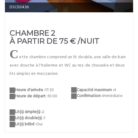
DSC00436
CHAMBRE 2
À PARTIR DE 75 € /NUIT
C
ette chambre comprend un lit double, une salle de bain
avec douche à l'italienne et WC au rez-de chaussée et deux
lits simples en mezzanine.
Capacité maximum :
4
Heure d'arrivée :
17:30
Confirmation :
Immédiate
Heure de départ :
10:00
Lit(s) simple(s) :
2
Lit(s) double(s) :
1
Lit(s) bébé :
Oui