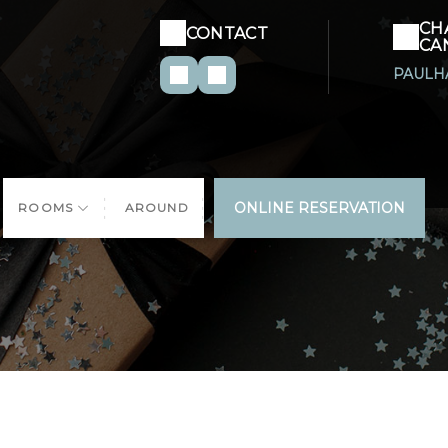
CH
CONTACT
CA
PAULH
ONLINE RESERVATION
ROOMS
AROUND